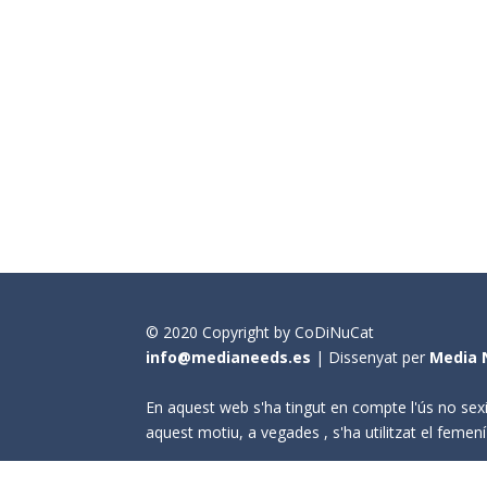
© 2020 Copyright by CoDiNuCat
info@medianeeds.es
| Dissenyat per
Media 
En aquest web s'ha tingut en compte l'ús no sexi
aquest motiu, a vegades , s'ha utilitzat el fem