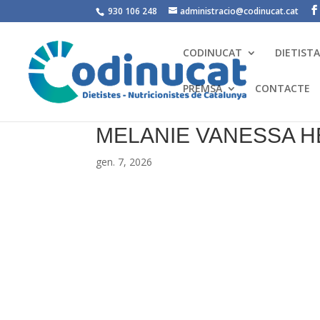
930 106 248
administracio@codinucat.cat
CODINUCAT
DIETIST
PREMSA
CONTACTE
MELANIE VANESSA H
gen. 7, 2026