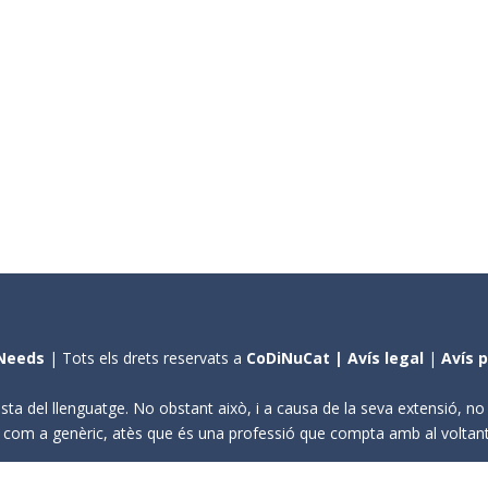
Needs
| Tots els drets reservats a
CoDiNuCat |
Avís legal
|
Avís 
sta del llenguatge. No obstant això, i a causa de la seva extensió, n
ení com a genèric, atès que és una professió que compta amb al volta