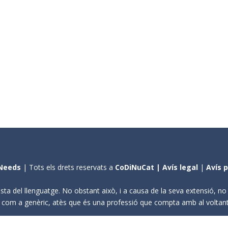
Needs
| Tots els drets reservats a
CoDiNuCat |
Avís legal
|
Avís 
sta del llenguatge. No obstant això, i a causa de la seva extensió, n
ení com a genèric, atès que és una professió que compta amb al volta