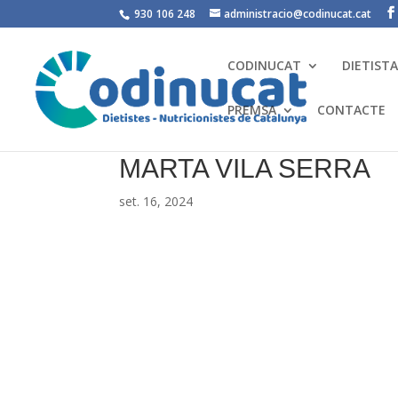
930 106 248
administracio@codinucat.cat
CODINUCAT
DIETIST
PREMSA
CONTACTE
MARTA VILA SERRA
set. 16, 2024