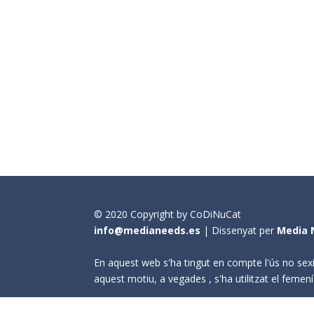
© 2020 Copyright by CoDiNuCat
info@medianeeds.es
| Dissenyat per
Media 
En aquest web s'ha tingut en compte l'ús no sexi
aquest motiu, a vegades , s'ha utilitzat el fem