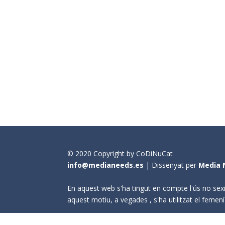
© 2020 Copyright by CoDiNuCat
info@medianeeds.es
| Dissenyat per
Media 
En aquest web s'ha tingut en compte l'ús no sexi
aquest motiu, a vegades , s'ha utilitzat el fem