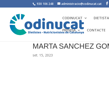
930 106 248
administracio@codinucat.cat
CODINUCAT
DIETIST
PREMSA
CONTACTE
MARTA SANCHEZ GO
set. 15, 2023