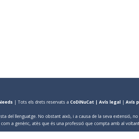
Needs
| Tots els drets reservats a
CoDiNuCat |
Avís legal
|
Avís 
sta del llenguatge. No obstant això, i a causa de la seva extensió, n
ení com a genèric, atès que és una professió que compta amb al volta