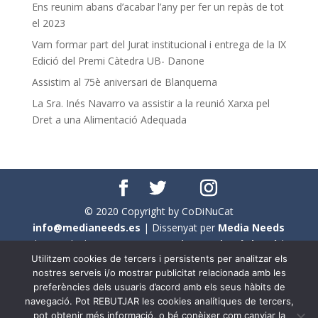
Ens reunim abans d’acabar l’any per fer un repàs de tot
el 2023
Vam formar part del Jurat institucional i entrega de la IX
Edició del Premi Càtedra UB- Danone
Assistim al 75è aniversari de Blanquerna
La Sra. Inés Navarro va assistir a la reunió Xarxa pel
Dret a una Alimentació Adequada
© 2020 Copyright by CoDiNuCat
info@medianeeds.es
| Dissenyat per
Media Needs
| Tots els drets reservats a
CoDiNuCat |
Avís legal
|
Utilitzem cookies de tercers i persistents per analitzar els
Avís per cookies
nostres serveis i/o mostrar publicitat relacionada amb les
preferències dels usuaris d’acord amb els seus hàbits de
En aquest web s'ha tingut en compte l'ús no sexista del
navegació. Pot REBUTJAR les cookies analítiques de tercers,
llenguatge. No obstant això, i a causa de la seva
pot obtenir més informació, o bé conèixer com canviar la