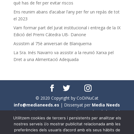
què has de fer per evitar riscos
Ens reunim abans d’acabar l’any per fer un repàs de tot
el 2023
Vam formar part del Jurat institucional i entrega de la IX
Edició del Premi Càtedra UB- Danone
Assistim al 75è aniversari de Blanquerna
La Sra. Inés Navarro va assistir a la reunió Xarxa pel
Dret a una Alimentació Adequada
© 2020 Copyright by CoDiNuCat
info@medianeeds.es
| Dissenyat per
Media Needs
| Tots els drets reservats a
CoDiNuCat |
Avís legal
|
Utilitzem cookies de tercers i persistents per analitzar els
Avís per cookies
nostres serveis i/o mostrar publicitat relacionada amb les
preferències dels usuaris d’acord amb els seus hàbits de
En aquest web s'ha tingut en compte l'ús no sexista del