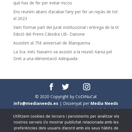
què has de fer per evitar riscos
Ens reunim abans d’acabar l’any per fer un repàs de tot
el 2023
Vam formar part del Jurat institucional i entrega de la IX
Edició del Premi Càtedra UB- Danone
Assistim al 75è aniversari de Blanquerna
La Sra. Inés Navarro va assistir a la reunió Xarxa pel
Dret a una Alimentació Adequada
© 2020 Copyright by CoDiNuCat
info@medianeeds.es
| Dissenyat per
Media Needs
| Tots els drets reservats a
CoDiNuCat |
Avís legal
|
Utilitzem cookies de tercers i persistents per analitzar els
Avís per cookies
nostres serveis i/o mostrar publicitat relacionada amb les
preferències dels usuaris d’acord amb els seus hàbits de
En aquest web s'ha tingut en compte l'ús no sexista del