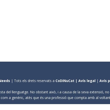
Needs
| Tots els drets reservats a
CoDiNuCat |
Avís legal
|
Avís 
sta del llenguatge. No obstant això, i a causa de la seva extensió, n
ení com a genèric, atès que és una professió que compta amb al volta