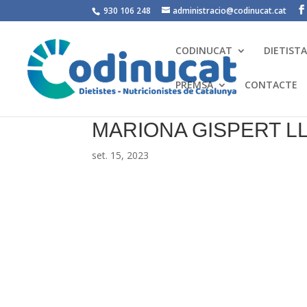
930 106 248
administracio@codinucat.cat
CODINUCAT
DIETIST
PREMSA
CONTACTE
MARIONA GISPERT 
set. 15, 2023