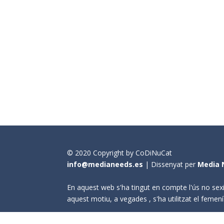
© 2020 Copyright by CoDiNuCat
info@medianeeds.es
| Dissenyat per
Media 
En aquest web s'ha tingut en compte l'ús no sexi
aquest motiu, a vegades , s'ha utilitzat el fem