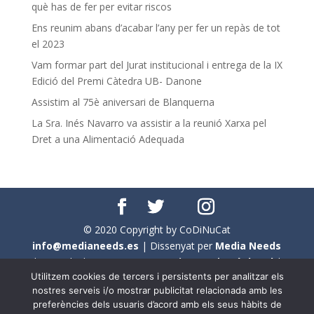
què has de fer per evitar riscos
Ens reunim abans d’acabar l’any per fer un repàs de tot
el 2023
Vam formar part del Jurat institucional i entrega de la IX
Edició del Premi Càtedra UB- Danone
Assistim al 75è aniversari de Blanquerna
La Sra. Inés Navarro va assistir a la reunió Xarxa pel
Dret a una Alimentació Adequada
© 2020 Copyright by CoDiNuCat
info@medianeeds.es
| Dissenyat per
Media Needs
| Tots els drets reservats a
CoDiNuCat |
Avís legal
|
Utilitzem cookies de tercers i persistents per analitzar els
Avís per cookies
nostres serveis i/o mostrar publicitat relacionada amb les
preferències dels usuaris d’acord amb els seus hàbits de
En aquest web s'ha tingut en compte l'ús no sexista del