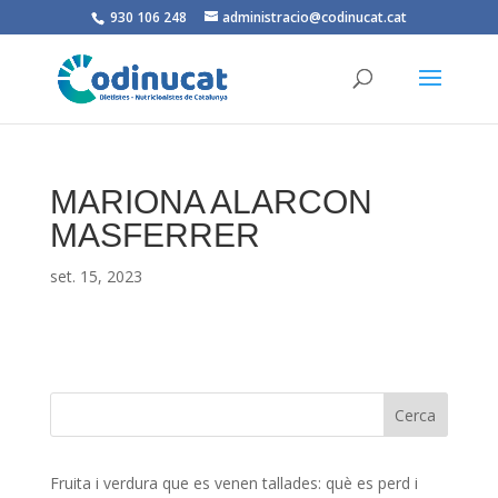
930 106 248
administracio@codinucat.cat
MARIONA ALARCON
MASFERRER
set. 15, 2023
Fruita i verdura que es venen tallades: què es perd i