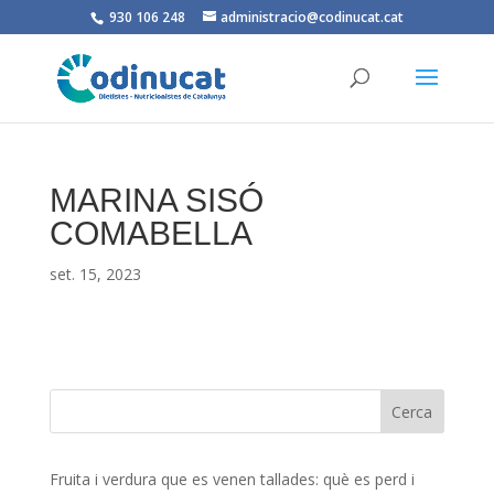
930 106 248
administracio@codinucat.cat
MARINA SISÓ
COMABELLA
set. 15, 2023
Fruita i verdura que es venen tallades: què es perd i