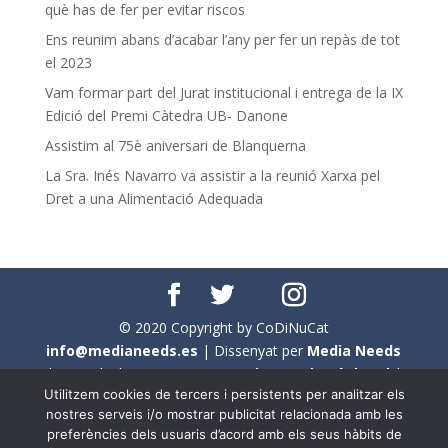
què has de fer per evitar riscos
Ens reunim abans d’acabar l’any per fer un repàs de tot
el 2023
Vam formar part del Jurat institucional i entrega de la IX
Edició del Premi Càtedra UB- Danone
Assistim al 75è aniversari de Blanquerna
La Sra. Inés Navarro va assistir a la reunió Xarxa pel
Dret a una Alimentació Adequada
© 2020 Copyright by CoDiNuCat
info@medianeeds.es
| Dissenyat per
Media Needs
| Tots els drets reservats a
CoDiNuCat |
Avís legal
|
Utilitzem cookies de tercers i persistents per analitzar els
Avís per cookies
nostres serveis i/o mostrar publicitat relacionada amb les
preferències dels usuaris d’acord amb els seus hàbits de
En aquest web s'ha tingut en compte l'ús no sexista del