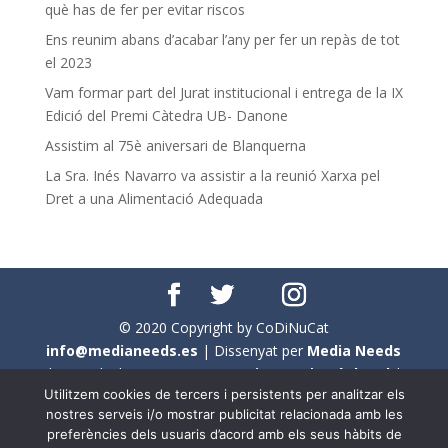
què has de fer per evitar riscos
Ens reunim abans d’acabar l’any per fer un repàs de tot
el 2023
Vam formar part del Jurat institucional i entrega de la IX
Edició del Premi Càtedra UB- Danone
Assistim al 75è aniversari de Blanquerna
La Sra. Inés Navarro va assistir a la reunió Xarxa pel
Dret a una Alimentació Adequada
© 2020 Copyright by CoDiNuCat
info@medianeeds.es
| Dissenyat per
Media Needs
| Tots els drets reservats a
CoDiNuCat |
Avís legal
|
Utilitzem cookies de tercers i persistents per analitzar els
Avís per cookies
nostres serveis i/o mostrar publicitat relacionada amb les
preferències dels usuaris d’acord amb els seus hàbits de
En aquest web s'ha tingut en compte l'ús no sexista del