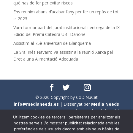
què has de fer per evitar riscos
Ens reunim abans d’acabar l’any per fer un repàs de tot
el 2023
Vam formar part del Jurat institucional i entrega de la IX
Edició del Premi Càtedra UB- Danone
Assistim al 75è aniversari de Blanquerna
La Sra. Inés Navarro va assistir a la reunió Xarxa pel
Dret a una Alimentació Adequada
© 2020 Copyright by CoDiNuCat
info@medianeeds.es
| Dissenyat per
Media Needs
| Tots els drets reservats a
CoDiNuCat |
Avís legal
|
Utilitzem cookies de tercers i persistents per analitzar els
Avís per cookies
nostres serveis i/o mostrar publicitat relacionada amb les
preferències dels usuaris d’acord amb els seus hàbits de
En aquest web s'ha tingut en compte l'ús no sexista del