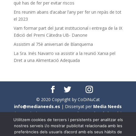
què has de fer per evitar riscos
Ens reunim abans d’acabar l’any per fer un repàs de tot
el 2023
Vam formar part del Jurat institucional i entrega de la IX
Edició del Premi Càtedra UB- Danone
Assistim al 75è aniversari de Blanquerna
La Sra. Inés Navarro va assistir a la reunió Xarxa pel
Dret a una Alimentació Adequada
© 2020 Copyright by CoDiNuCat
info@medianeeds.es
| Dissenyat per
Media Needs
| Tots els drets reservats a
CoDiNuCat |
Avís legal
|
Utilitzem cookies de tercers i persistents per analitzar els
Avís per cookies
nostres serveis i/o mostrar publicitat relacionada amb les
preferències dels usuaris d’acord amb els seus hàbits de
En aquest web s'ha tingut en compte l'ús no sexista del