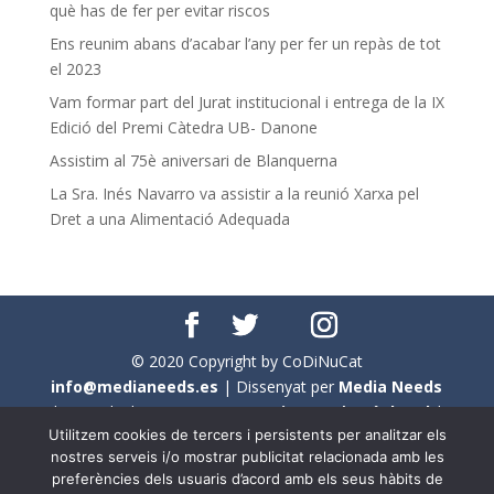
què has de fer per evitar riscos
Ens reunim abans d’acabar l’any per fer un repàs de tot
el 2023
Vam formar part del Jurat institucional i entrega de la IX
Edició del Premi Càtedra UB- Danone
Assistim al 75è aniversari de Blanquerna
La Sra. Inés Navarro va assistir a la reunió Xarxa pel
Dret a una Alimentació Adequada
© 2020 Copyright by CoDiNuCat
info@medianeeds.es
| Dissenyat per
Media Needs
| Tots els drets reservats a
CoDiNuCat |
Avís legal
|
Utilitzem cookies de tercers i persistents per analitzar els
Avís per cookies
nostres serveis i/o mostrar publicitat relacionada amb les
preferències dels usuaris d’acord amb els seus hàbits de
En aquest web s'ha tingut en compte l'ús no sexista del