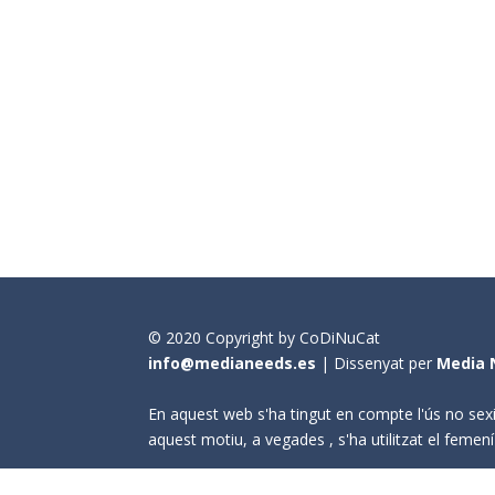
© 2020 Copyright by CoDiNuCat
info@medianeeds.es
| Dissenyat per
Media 
En aquest web s'ha tingut en compte l'ús no sexi
aquest motiu, a vegades , s'ha utilitzat el fem