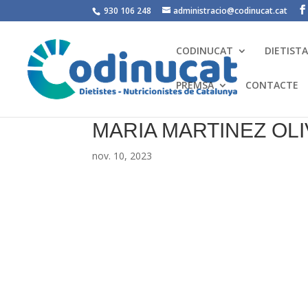
930 106 248
administracio@codinucat.cat
CODINUCAT
DIETIST
PREMSA
CONTACTE
MARIA MARTINEZ OL
nov. 10, 2023