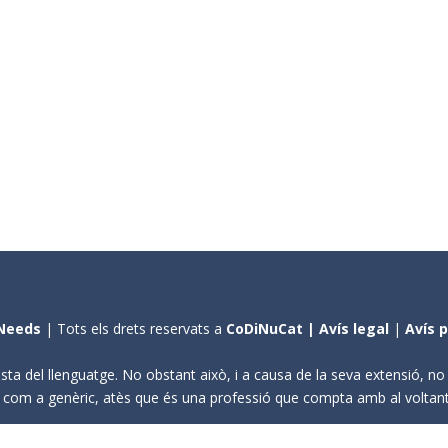
Needs
| Tots els drets reservats a
CoDiNuCat |
Avís legal
|
Avís 
sta del llenguatge. No obstant això, i a causa de la seva extensió, n
ení com a genèric, atès que és una professió que compta amb al volta