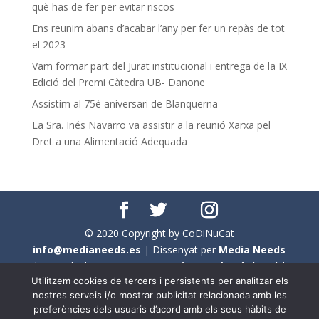
què has de fer per evitar riscos
Ens reunim abans d’acabar l’any per fer un repàs de tot
el 2023
Vam formar part del Jurat institucional i entrega de la IX
Edició del Premi Càtedra UB- Danone
Assistim al 75è aniversari de Blanquerna
La Sra. Inés Navarro va assistir a la reunió Xarxa pel
Dret a una Alimentació Adequada
© 2020 Copyright by CoDiNuCat
info@medianeeds.es
| Dissenyat per
Media Needs
| Tots els drets reservats a
CoDiNuCat |
Avís legal
|
Utilitzem cookies de tercers i persistents per analitzar els
Avís per cookies
nostres serveis i/o mostrar publicitat relacionada amb les
preferències dels usuaris d’acord amb els seus hàbits de
En aquest web s'ha tingut en compte l'ús no sexista del