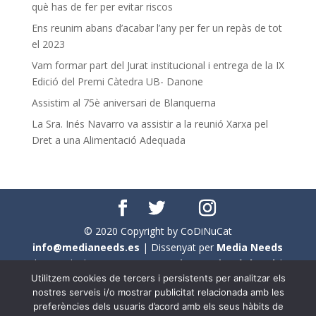
què has de fer per evitar riscos
Ens reunim abans d’acabar l’any per fer un repàs de tot
el 2023
Vam formar part del Jurat institucional i entrega de la IX
Edició del Premi Càtedra UB- Danone
Assistim al 75è aniversari de Blanquerna
La Sra. Inés Navarro va assistir a la reunió Xarxa pel
Dret a una Alimentació Adequada
© 2020 Copyright by CoDiNuCat
info@medianeeds.es
| Dissenyat per
Media Needs
| Tots els drets reservats a
CoDiNuCat |
Avís legal
|
Utilitzem cookies de tercers i persistents per analitzar els
Avís per cookies
nostres serveis i/o mostrar publicitat relacionada amb les
preferències dels usuaris d’acord amb els seus hàbits de
En aquest web s'ha tingut en compte l'ús no sexista del