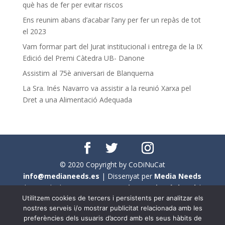
què has de fer per evitar riscos
Ens reunim abans d’acabar l’any per fer un repàs de tot
el 2023
Vam formar part del Jurat institucional i entrega de la IX
Edició del Premi Càtedra UB- Danone
Assistim al 75è aniversari de Blanquerna
La Sra. Inés Navarro va assistir a la reunió Xarxa pel
Dret a una Alimentació Adequada
© 2020 Copyright by CoDiNuCat
info@medianeeds.es
| Dissenyat per
Media Needs
| Tots els drets reservats a
CoDiNuCat |
Avís legal
|
Utilitzem cookies de tercers i persistents per analitzar els
Avís per cookies
nostres serveis i/o mostrar publicitat relacionada amb les
preferències dels usuaris d’acord amb els seus hàbits de
En aquest web s'ha tingut en compte l'ús no sexista del