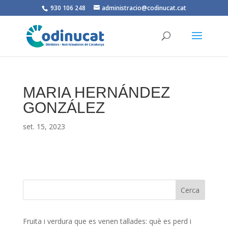
930 106 248
administracio@codinucat.cat
MARIA HERNÁNDEZ
GONZÁLEZ
set. 15, 2023
Fruita i verdura que es venen tallades: què es perd i