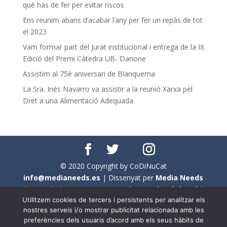
què has de fer per evitar riscos
Ens reunim abans d’acabar l’any per fer un repàs de tot
el 2023
Vam formar part del Jurat institucional i entrega de la IX
Edició del Premi Càtedra UB- Danone
Assistim al 75è aniversari de Blanquerna
La Sra. Inés Navarro va assistir a la reunió Xarxa pel
Dret a una Alimentació Adequada
© 2020 Copyright by CoDiNuCat
info@medianeeds.es
| Dissenyat per
Media Needs
| Tots els drets reservats a
CoDiNuCat |
Avís legal
|
Utilitzem cookies de tercers i persistents per analitzar els
Avís per cookies
nostres serveis i/o mostrar publicitat relacionada amb les
preferències dels usuaris d’acord amb els seus hàbits de
En aquest web s'ha tingut en compte l'ús no sexista del