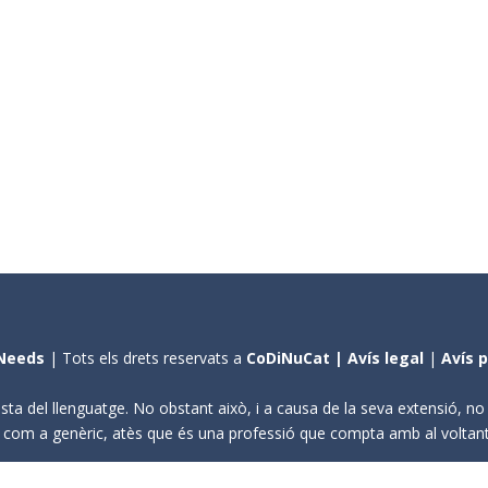
Needs
| Tots els drets reservats a
CoDiNuCat |
Avís legal
|
Avís 
sta del llenguatge. No obstant això, i a causa de la seva extensió, n
ení com a genèric, atès que és una professió que compta amb al volta