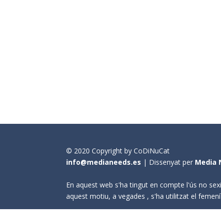
© 2020 Copyright by CoDiNuCat
info@medianeeds.es
| Dissenyat per
Media 
En aquest web s'ha tingut en compte l'ús no sexi
aquest motiu, a vegades , s'ha utilitzat el fem