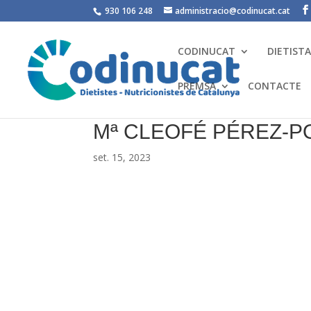
930 106 248
administracio@codinucat.cat
CODINUCAT
DIETIST
PREMSA
CONTACTE
Mª CLEOFÉ PÉREZ-P
set. 15, 2023