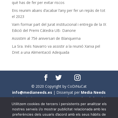
què has de fer per evitar riscos
Ens reunim abans d’acabar l’any per fer un repàs de tot
el 2023
Vam formar part del Jurat institucional i entrega de la IX
Edició del Premi Càtedra UB- Danone
Assistim al 75è aniversari de Blanquerna
La Sra. Inés Navarro va assistir a la reunió Xarxa pel
Dret a una Alimentació Adequada
© 2020 Copyright by CoDiNuCat
info@medianeeds.es
| Dissenyat per
Media Needs
| Tots els drets reservats a
CoDiNuCat |
Avís legal
|
Utilitzem cookies de tercers i persistents per analitzar els
Avís per cookies
nostres serveis i/o mostrar publicitat relacionada amb les
preferències dels usuaris d’acord amb els seus hàbits de
En aquest web s'ha tingut en compte l'ús no sexista del