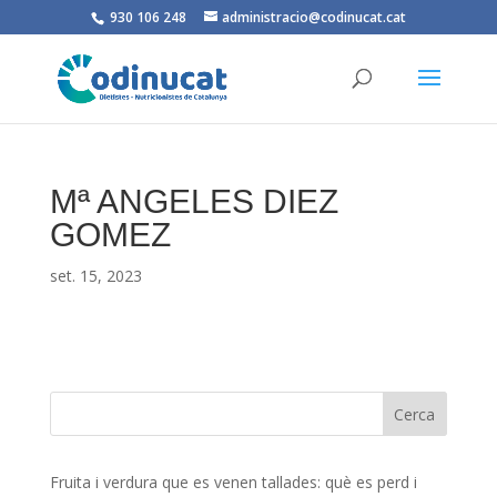
930 106 248
administracio@codinucat.cat
Mª ANGELES DIEZ
GOMEZ
set. 15, 2023
Fruita i verdura que es venen tallades: què es perd i