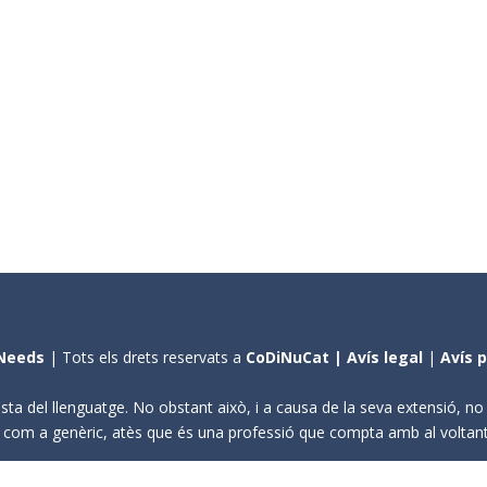
Needs
| Tots els drets reservats a
CoDiNuCat |
Avís legal
|
Avís 
sta del llenguatge. No obstant això, i a causa de la seva extensió, n
ení com a genèric, atès que és una professió que compta amb al volta