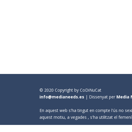
© 2020 Copyright by CoDiNuCat
info@medianeeds.es
| Dissenyat per
Media 
En aquest web s'ha tingut en compte l'ús no sexi
aquest motiu, a vegades , s'ha utilitzat el fem