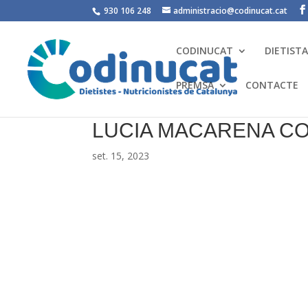
930 106 248
administracio@codinucat.cat
CODINUCAT
DIETIST
PREMSA
CONTACTE
LUCIA MACARENA C
set. 15, 2023