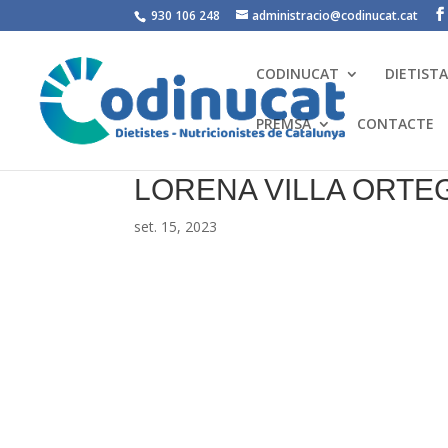
930 106 248
administracio@codinucat.cat
CODINUCAT
DIETIST
PREMSA
CONTACTE
LORENA VILLA ORTE
set. 15, 2023