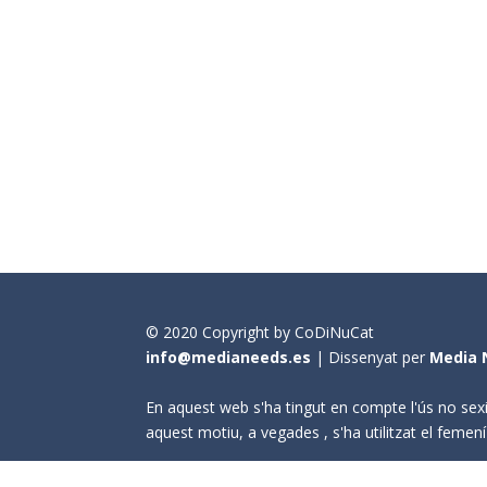
© 2020 Copyright by CoDiNuCat
info@medianeeds.es
| Dissenyat per
Media 
En aquest web s'ha tingut en compte l'ús no sexi
aquest motiu, a vegades , s'ha utilitzat el fem