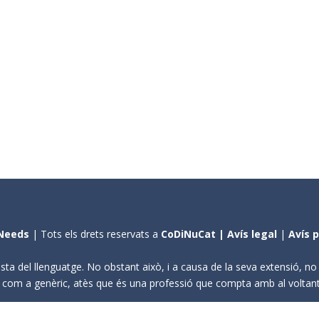
Needs
| Tots els drets reservats a
CoDiNuCat |
Avís legal
|
Avís 
sta del llenguatge. No obstant això, i a causa de la seva extensió, n
ení com a genèric, atès que és una professió que compta amb al volta