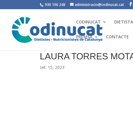
930 106 248
administracio@codinucat.cat
CODINUCAT
DIETIST
PREMSA
CONTACTE
LAURA TORRES MOT
set. 15, 2023