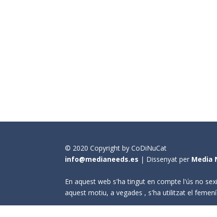
© 2020 Copyright by CoDiNuCat
info@medianeeds.es
| Dissenyat per
Media 
En aquest web s'ha tingut en compte l'ús no sexi
aquest motiu, a vegades , s'ha utilitzat el fem