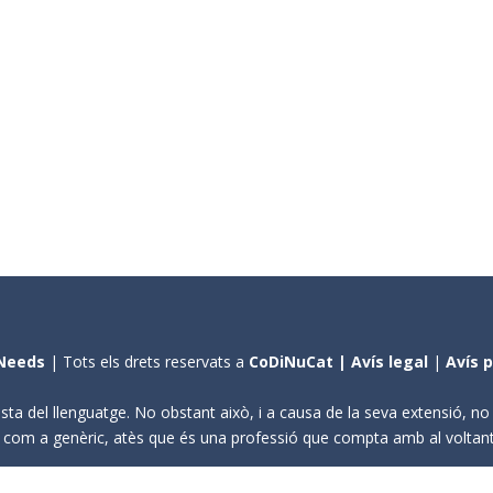
Needs
| Tots els drets reservats a
CoDiNuCat |
Avís legal
|
Avís 
sta del llenguatge. No obstant això, i a causa de la seva extensió, n
ení com a genèric, atès que és una professió que compta amb al volta