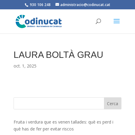
930 106 248
administracio@codinucat.cat
LAURA BOLTÀ GRAU
oct. 1, 2025
Fruita i verdura que es venen tallades: què es perd i
què has de fer per evitar riscos