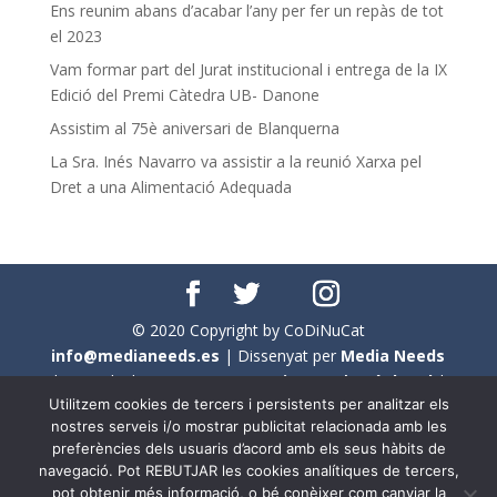
Ens reunim abans d’acabar l’any per fer un repàs de tot
el 2023
Vam formar part del Jurat institucional i entrega de la IX
Edició del Premi Càtedra UB- Danone
Assistim al 75è aniversari de Blanquerna
La Sra. Inés Navarro va assistir a la reunió Xarxa pel
Dret a una Alimentació Adequada
© 2020 Copyright by CoDiNuCat
info@medianeeds.es
| Dissenyat per
Media Needs
| Tots els drets reservats a
CoDiNuCat |
Avís legal
|
Utilitzem cookies de tercers i persistents per analitzar els
Avís per cookies
nostres serveis i/o mostrar publicitat relacionada amb les
preferències dels usuaris d’acord amb els seus hàbits de
En aquest web s'ha tingut en compte l'ús no sexista del
navegació. Pot REBUTJAR les cookies analítiques de tercers,
llenguatge. No obstant això, i a causa de la seva
pot obtenir més informació, o bé conèixer com canviar la