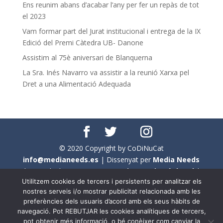
Ens reunim abans d’acabar l’any per fer un repàs de tot
el 2023
Vam formar part del Jurat institucional i entrega de la IX
Edició del Premi Càtedra UB- Danone
Assistim al 75è aniversari de Blanquerna
La Sra. Inés Navarro va assistir a la reunió Xarxa pel
Dret a una Alimentació Adequada
© 2020 Copyright by CoDiNuCat
info@medianeeds.es
| Dissenyat per
Media Needs
| Tots els drets reservats a
CoDiNuCat |
Avís legal
|
Utilitzem cookies de tercers i persistents per analitzar els
Avís per cookies
nostres serveis i/o mostrar publicitat relacionada amb les
preferències dels usuaris d’acord amb els seus hàbits de
En aquest web s'ha tingut en compte l'ús no sexista del
navegació. Pot REBUTJAR les cookies analítiques de tercers,
llenguatge. No obstant això, i a causa de la seva
pot obtenir més informació, o bé conèixer com canviar la