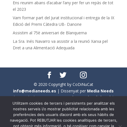
Ens reunim abans d’acabar l’any per fer un repàs de tot
el 2023
Vam formar part del Jurat institucional i entrega de la IX
Edició del Premi Càtedra UB- Danone
Assistim al 75è aniversari de Blanquerna
La Sra. Inés Navarro va assistir a la reunió Xarxa pel
Dret a una Alimentació Adequada
© 2020 Copyright by CoDiNuCat
info@medianeeds.es
| Dissenyat per
Media Needs
| Tots els drets reservats a
CoDiNuCat |
Avís legal
|
Utilitzem cookies de tercers i persistents per analitzar els
Avís per cookies
nostres serveis i/o mostrar publicitat relacionada amb les
preferències dels usuaris d’acord amb els seus hàbits de
En aquest web s'ha tingut en compte l'ús no sexista del
navegació. Pot REBUTJAR les cookies analítiques de tercers,
llenguatge. No obstant això, i a causa de la seva
pot obtenir més informació, o bé conèixer com canviar la