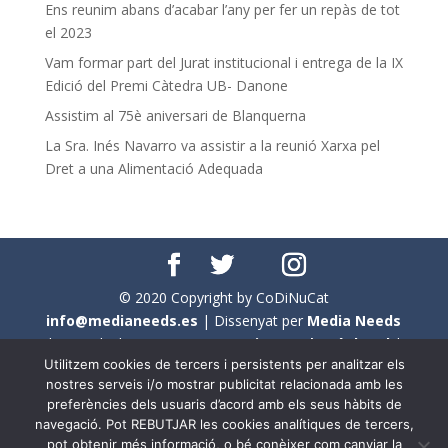
Ens reunim abans d’acabar l’any per fer un repàs de tot
el 2023
Vam formar part del Jurat institucional i entrega de la IX
Edició del Premi Càtedra UB- Danone
Assistim al 75è aniversari de Blanquerna
La Sra. Inés Navarro va assistir a la reunió Xarxa pel
Dret a una Alimentació Adequada
© 2020 Copyright by CoDiNuCat
info@medianeeds.es
| Dissenyat per
Media Needs
| Tots els drets reservats a
CoDiNuCat |
Avís legal
|
Utilitzem cookies de tercers i persistents per analitzar els
Avís per cookies
nostres serveis i/o mostrar publicitat relacionada amb les
preferències dels usuaris d’acord amb els seus hàbits de
En aquest web s'ha tingut en compte l'ús no sexista del
navegació. Pot REBUTJAR les cookies analítiques de tercers,
llenguatge. No obstant això, i a causa de la seva
pot obtenir més informació, o bé conèixer com canviar la