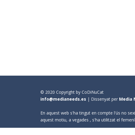
© 2020 Copyright by CoDiNuCat
info@medianeeds.es
| Dissenyat per
Media 
En aquest web s'ha tingut en compte l'ús no sexi
aquest motiu, a vegades , s'ha utilitzat el fem