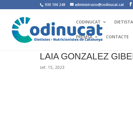
930 106 248
administracio@codinucat.cat
CODINUCAT
DIETIST
PREMSA
CONTACTE
LAIA GONZALEZ GIB
set. 15, 2023