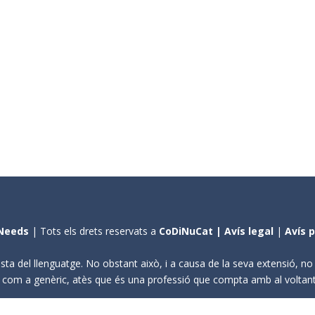
Needs
| Tots els drets reservats a
CoDiNuCat |
Avís legal
|
Avís 
sta del llenguatge. No obstant això, i a causa de la seva extensió, n
ení com a genèric, atès que és una professió que compta amb al volta