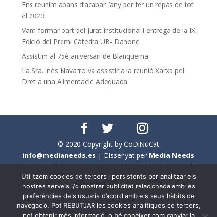
Ens reunim abans d’acabar l’any per fer un repàs de tot
el 2023
Vam formar part del Jurat institucional i entrega de la IX
Edició del Premi Càtedra UB- Danone
Assistim al 75è aniversari de Blanquerna
La Sra. Inés Navarro va assistir a la reunió Xarxa pel
Dret a una Alimentació Adequada
© 2020 Copyright by CoDiNuCat
info@medianeeds.es
| Dissenyat per
Media Needs
| Tots els drets reservats a
CoDiNuCat |
Avís legal
|
Utilitzem cookies de tercers i persistents per analitzar els
Avís per cookies
nostres serveis i/o mostrar publicitat relacionada amb les
preferències dels usuaris d’acord amb els seus hàbits de
En aquest web s'ha tingut en compte l'ús no sexista del
navegació. Pot REBUTJAR les cookies analítiques de tercers,
llenguatge. No obstant això, i a causa de la seva
pot obtenir més informació, o bé conèixer com canviar la