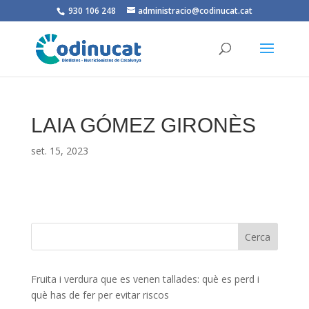
930 106 248
administracio@codinucat.cat
LAIA GÓMEZ GIRONÈS
set. 15, 2023
Fruita i verdura que es venen tallades: què es perd i
què has de fer per evitar riscos