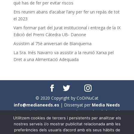
què has de fer per evitar riscos
Ens reunim abans d’acabar l’any per fer un repàs de tot
el 2023
Vam formar part del Jurat institucional i entrega de la IX
Edició del Premi Càtedra UB- Danone
Assistim al 75è aniversari de Blanquerna
La Sra. Inés Navarro va assistir a la reunió Xarxa pel
Dret a una Alimentació Adequada
© 2020 Copyright by CoDiNuCat
info@medianeeds.es
| Dissenyat per
Media Needs
| Tots els drets reservats a
CoDiNuCat |
Avís legal
|
Utilitzem cookies de tercers i persistents per analitzar els
Avís per cookies
nostres serveis i/o mostrar publicitat relacionada amb les
preferències dels usuaris d’acord amb els seus hàbits de
En aquest web s'ha tingut en compte l'ús no sexista del