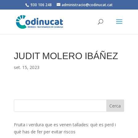
930 106 248
administracio@codinucat.cat
JUDIT MOLERO IBÁÑEZ
set. 15, 2023
Fruita i verdura que es venen tallades: què es perd i
què has de fer per evitar riscos