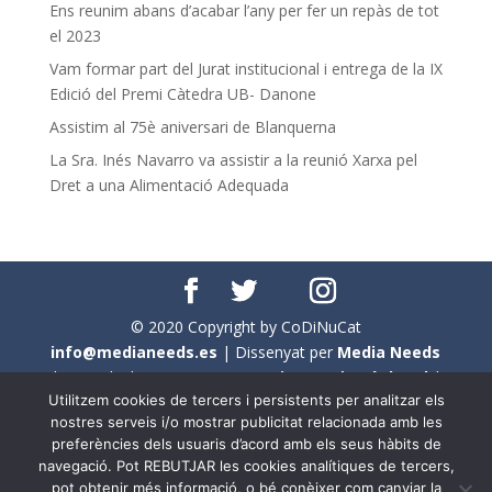
Ens reunim abans d’acabar l’any per fer un repàs de tot
el 2023
Vam formar part del Jurat institucional i entrega de la IX
Edició del Premi Càtedra UB- Danone
Assistim al 75è aniversari de Blanquerna
La Sra. Inés Navarro va assistir a la reunió Xarxa pel
Dret a una Alimentació Adequada
© 2020 Copyright by CoDiNuCat
info@medianeeds.es
| Dissenyat per
Media Needs
| Tots els drets reservats a
CoDiNuCat |
Avís legal
|
Utilitzem cookies de tercers i persistents per analitzar els
Avís per cookies
nostres serveis i/o mostrar publicitat relacionada amb les
preferències dels usuaris d’acord amb els seus hàbits de
En aquest web s'ha tingut en compte l'ús no sexista del
navegació. Pot REBUTJAR les cookies analítiques de tercers,
llenguatge. No obstant això, i a causa de la seva
pot obtenir més informació, o bé conèixer com canviar la