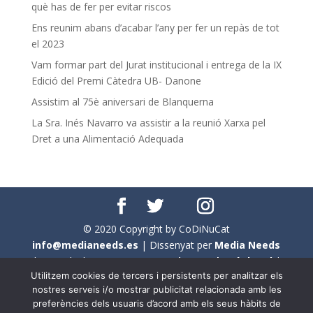
què has de fer per evitar riscos
Ens reunim abans d’acabar l’any per fer un repàs de tot
el 2023
Vam formar part del Jurat institucional i entrega de la IX
Edició del Premi Càtedra UB- Danone
Assistim al 75è aniversari de Blanquerna
La Sra. Inés Navarro va assistir a la reunió Xarxa pel
Dret a una Alimentació Adequada
© 2020 Copyright by CoDiNuCat
info@medianeeds.es
| Dissenyat per
Media Needs
| Tots els drets reservats a
CoDiNuCat |
Avís legal
|
Utilitzem cookies de tercers i persistents per analitzar els
Avís per cookies
nostres serveis i/o mostrar publicitat relacionada amb les
preferències dels usuaris d’acord amb els seus hàbits de
En aquest web s'ha tingut en compte l'ús no sexista del