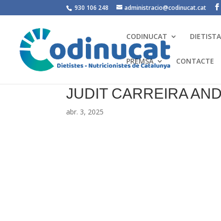
930 106 248
administracio@codinucat.cat
CODINUCAT
DIETIST
PREMSA
CONTACTE
JUDIT CARREIRA AN
abr. 3, 2025