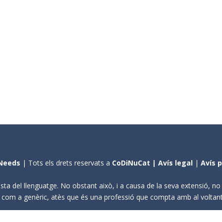
Needs
| Tots els drets reservats a
CoDiNuCat |
Avís legal
|
Avís 
sta del llenguatge. No obstant això, i a causa de la seva extensió, n
ení com a genèric, atès que és una professió que compta amb al volta