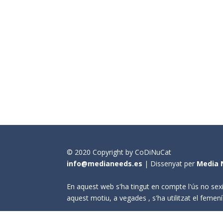
© 2020 Copyright by CoDiNuCat
info@medianeeds.es
| Dissenyat per
Media 
En aquest web s'ha tingut en compte l'ús no sexi
aquest motiu, a vegades , s'ha utilitzat el fem