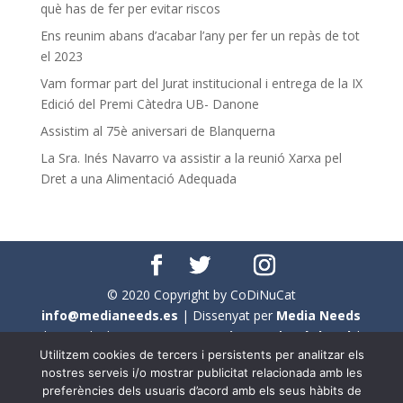
què has de fer per evitar riscos
Ens reunim abans d’acabar l’any per fer un repàs de tot
el 2023
Vam formar part del Jurat institucional i entrega de la IX
Edició del Premi Càtedra UB- Danone
Assistim al 75è aniversari de Blanquerna
La Sra. Inés Navarro va assistir a la reunió Xarxa pel
Dret a una Alimentació Adequada
© 2020 Copyright by CoDiNuCat
info@medianeeds.es
| Dissenyat per
Media Needs
| Tots els drets reservats a
CoDiNuCat |
Avís legal
|
Utilitzem cookies de tercers i persistents per analitzar els
Avís per cookies
nostres serveis i/o mostrar publicitat relacionada amb les
preferències dels usuaris d’acord amb els seus hàbits de
En aquest web s'ha tingut en compte l'ús no sexista del