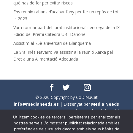
què has de fer per evitar riscos
Ens reunim abans d’acabar l’any per fer un repàs de tot
el 2023
Vam formar part del Jurat institucional i entrega de la IX
Edició del Premi Càtedra UB- Danone
Assistim al 75è aniversari de Blanquerna
La Sra. Inés Navarro va assistir a la reunió Xarxa pel
Dret a una Alimentació Adequada
© 2020 Copyright by CoDiNuCat
info@medianeeds.es
| Dissenyat per
Media Needs
| Tots els drets reservats a
CoDiNuCat |
Avís legal
|
Utilitzem cookies de tercers i persistents per analitzar els
Avís per cookies
nostres serveis i/o mostrar publicitat relacionada amb les
preferències dels usuaris d’acord amb els seus hàbits de
En aquest web s'ha tingut en compte l'ús no sexista del