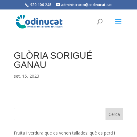
930 106 248
administracio@codinucat.cat
GLÒRIA SORIGUÉ
GANAU
set. 15, 2023
Fruita i verdura que es venen tallades: què es perd i