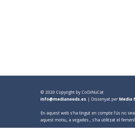
© 2020 Copyright by CoDiNuCat
info@medianeeds.es
| Dissenyat per
Media 
En aquest web s'ha tingut en compte l'ús no sexi
aquest motiu, a vegades , s'ha utilitzat el fem