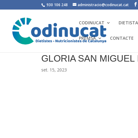
930 106 248
administracio@codinucat.cat
CODINUCAT
DIETIST
PREMSA
CONTACTE
GLORIA SAN MIGUE
set. 15, 2023