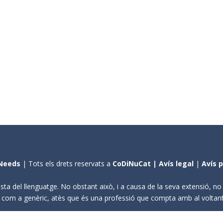
Needs
| Tots els drets reservats a
CoDiNuCat |
Avís legal
|
Avís 
sta del llenguatge. No obstant això, i a causa de la seva extensió, n
ení com a genèric, atès que és una professió que compta amb al volta