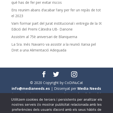
què has de fer per evitar riscos
Ens reunim abans d’acabar l’any per fer un repàs de tot
el 2023
Vam formar part del Jurat institucional i entrega de la IX
Edició del Premi Càtedra UB- Danone
Assistim al 75è aniversari de Blanquerna
La Sra. Inés Navarro va assistir a la reunió Xarxa pel
Dret a una Alimentació Adequada
© 2020 Copyright by CoDiNuCat
info@medianeeds.es
| Dissenyat per
Media Needs
| Tots els drets reservats a
CoDiNuCat |
Avís legal
|
Utilitzem cookies de tercers i persistents per analitzar els
Avís per cookies
nostres serveis i/o mostrar publicitat relacionada amb les
preferències dels usuaris d’acord amb els seus hàbits de
En aquest web s'ha tingut en compte l'ús no sexista del