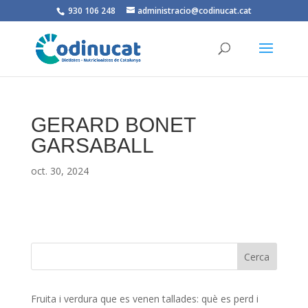
930 106 248
administracio@codinucat.cat
GERARD BONET
GARSABALL
oct. 30, 2024
Fruita i verdura que es venen tallades: què es perd i