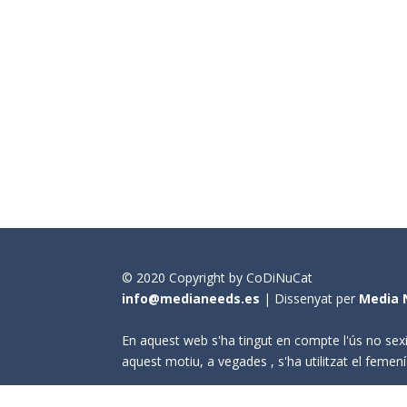
© 2020 Copyright by CoDiNuCat
info@medianeeds.es
| Dissenyat per
Media 
En aquest web s'ha tingut en compte l'ús no sexi
aquest motiu, a vegades , s'ha utilitzat el fem