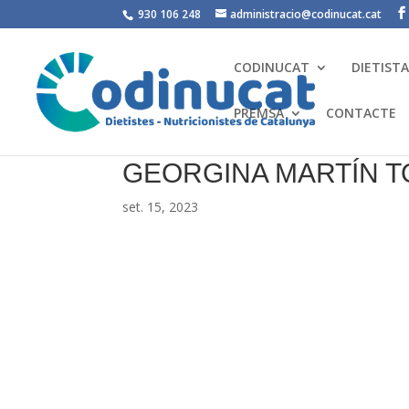
930 106 248
administracio@codinucat.cat
CODINUCAT
DIETIST
PREMSA
CONTACTE
GEORGINA MARTÍN 
set. 15, 2023