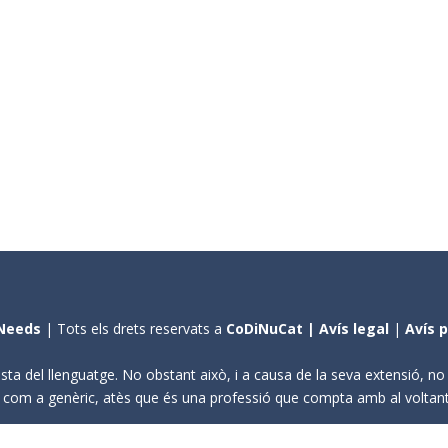
Needs
| Tots els drets reservats a
CoDiNuCat |
Avís legal
|
Avís 
sta del llenguatge. No obstant això, i a causa de la seva extensió, n
ení com a genèric, atès que és una professió que compta amb al volta