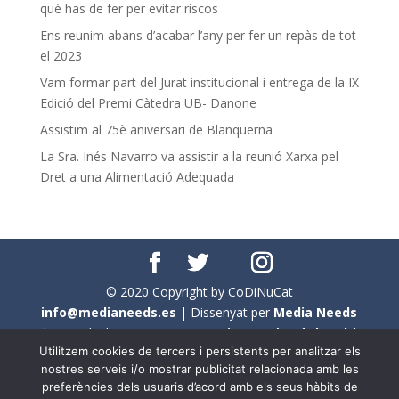
què has de fer per evitar riscos
Ens reunim abans d’acabar l’any per fer un repàs de tot
el 2023
Vam formar part del Jurat institucional i entrega de la IX
Edició del Premi Càtedra UB- Danone
Assistim al 75è aniversari de Blanquerna
La Sra. Inés Navarro va assistir a la reunió Xarxa pel
Dret a una Alimentació Adequada
© 2020 Copyright by CoDiNuCat
info@medianeeds.es
| Dissenyat per
Media Needs
| Tots els drets reservats a
CoDiNuCat |
Avís legal
|
Utilitzem cookies de tercers i persistents per analitzar els
Avís per cookies
nostres serveis i/o mostrar publicitat relacionada amb les
preferències dels usuaris d’acord amb els seus hàbits de
En aquest web s'ha tingut en compte l'ús no sexista del