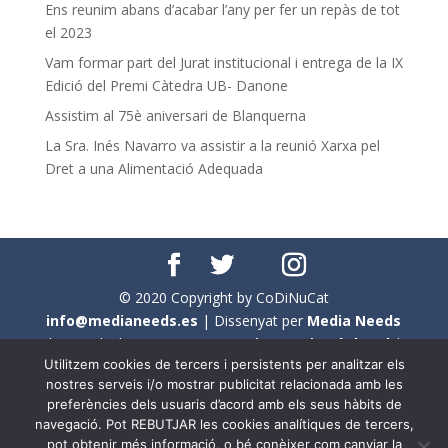
Ens reunim abans d’acabar l’any per fer un repàs de tot
el 2023
Vam formar part del Jurat institucional i entrega de la IX
Edició del Premi Càtedra UB- Danone
Assistim al 75è aniversari de Blanquerna
La Sra. Inés Navarro va assistir a la reunió Xarxa pel
Dret a una Alimentació Adequada
© 2020 Copyright by CoDiNuCat
info@medianeeds.es
| Dissenyat per
Media Needs
| Tots els drets reservats a
CoDiNuCat |
Avís legal
|
Utilitzem cookies de tercers i persistents per analitzar els
Avís per cookies
nostres serveis i/o mostrar publicitat relacionada amb les
preferències dels usuaris d’acord amb els seus hàbits de
En aquest web s'ha tingut en compte l'ús no sexista del
navegació. Pot REBUTJAR les cookies analítiques de tercers,
llenguatge. No obstant això, i a causa de la seva
pot obtenir més informació, o bé conèixer com canviar la