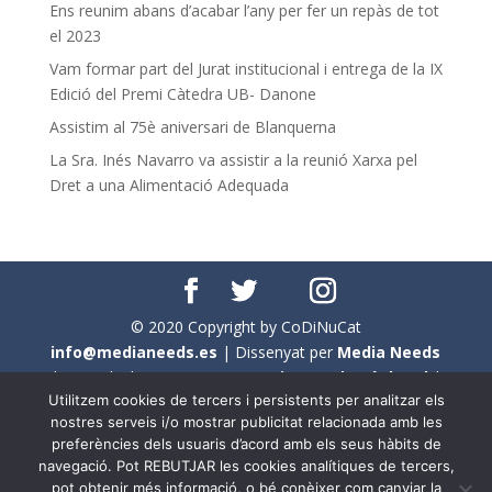
Ens reunim abans d’acabar l’any per fer un repàs de tot
el 2023
Vam formar part del Jurat institucional i entrega de la IX
Edició del Premi Càtedra UB- Danone
Assistim al 75è aniversari de Blanquerna
La Sra. Inés Navarro va assistir a la reunió Xarxa pel
Dret a una Alimentació Adequada
© 2020 Copyright by CoDiNuCat
info@medianeeds.es
| Dissenyat per
Media Needs
| Tots els drets reservats a
CoDiNuCat |
Avís legal
|
Utilitzem cookies de tercers i persistents per analitzar els
Avís per cookies
nostres serveis i/o mostrar publicitat relacionada amb les
preferències dels usuaris d’acord amb els seus hàbits de
En aquest web s'ha tingut en compte l'ús no sexista del
navegació. Pot REBUTJAR les cookies analítiques de tercers,
llenguatge. No obstant això, i a causa de la seva
pot obtenir més informació, o bé conèixer com canviar la