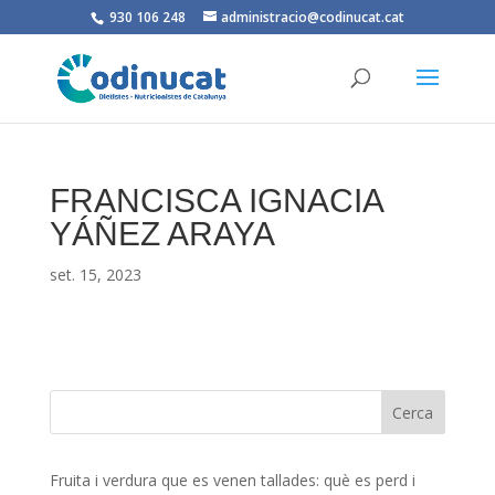
930 106 248
administracio@codinucat.cat
FRANCISCA IGNACIA
YÁÑEZ ARAYA
set. 15, 2023
Fruita i verdura que es venen tallades: què es perd i