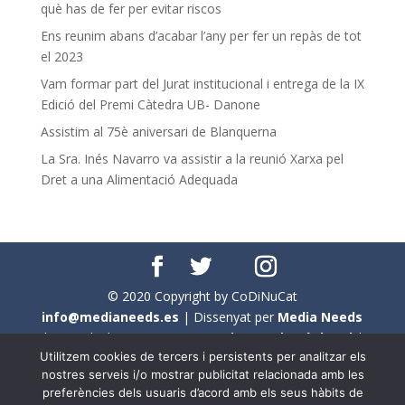
què has de fer per evitar riscos
Ens reunim abans d’acabar l’any per fer un repàs de tot
el 2023
Vam formar part del Jurat institucional i entrega de la IX
Edició del Premi Càtedra UB- Danone
Assistim al 75è aniversari de Blanquerna
La Sra. Inés Navarro va assistir a la reunió Xarxa pel
Dret a una Alimentació Adequada
© 2020 Copyright by CoDiNuCat
info@medianeeds.es
| Dissenyat per
Media Needs
| Tots els drets reservats a
CoDiNuCat |
Avís legal
|
Utilitzem cookies de tercers i persistents per analitzar els
Avís per cookies
nostres serveis i/o mostrar publicitat relacionada amb les
preferències dels usuaris d’acord amb els seus hàbits de
En aquest web s'ha tingut en compte l'ús no sexista del