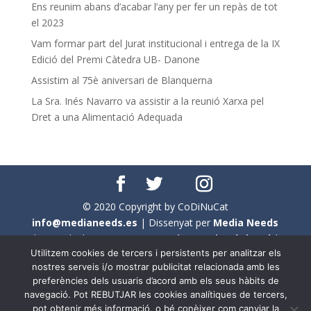
Ens reunim abans d’acabar l’any per fer un repàs de tot
el 2023
Vam formar part del Jurat institucional i entrega de la IX
Edició del Premi Càtedra UB- Danone
Assistim al 75è aniversari de Blanquerna
La Sra. Inés Navarro va assistir a la reunió Xarxa pel
Dret a una Alimentació Adequada
© 2020 Copyright by CoDiNuCat
info@medianeeds.es
| Dissenyat per
Media Needs
| Tots els drets reservats a
CoDiNuCat |
Avís legal
|
Utilitzem cookies de tercers i persistents per analitzar els
Avís per cookies
nostres serveis i/o mostrar publicitat relacionada amb les
preferències dels usuaris d’acord amb els seus hàbits de
En aquest web s'ha tingut en compte l'ús no sexista del
navegació. Pot REBUTJAR les cookies analítiques de tercers,
llenguatge. No obstant això, i a causa de la seva
pot obtenir més informació, o bé conèixer com canviar la