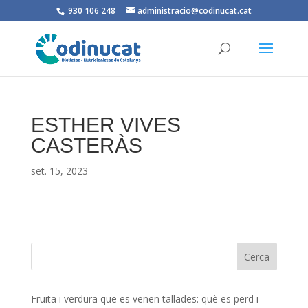
930 106 248
administracio@codinucat.cat
ESTHER VIVES
CASTERÀS
set. 15, 2023
Fruita i verdura que es venen tallades: què es perd i