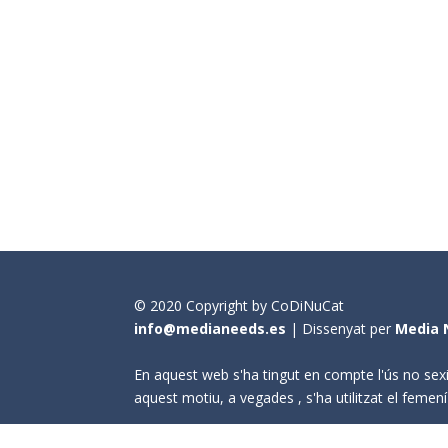
© 2020 Copyright by CoDiNuCat
info@medianeeds.es
| Dissenyat per
Media 
En aquest web s'ha tingut en compte l'ús no sexi
aquest motiu, a vegades , s'ha utilitzat el fem