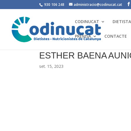
930 106 248
administracio@codinucat.cat
CODINUCAT
DIETIST
PREMSA
CONTACTE
ESTHER BAENA AUN
set. 15, 2023