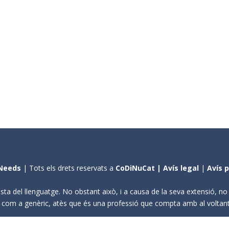
Needs
| Tots els drets reservats a
CoDiNuCat |
Avís legal
|
Avís 
sta del llenguatge. No obstant això, i a causa de la seva extensió, n
ení com a genèric, atès que és una professió que compta amb al volta