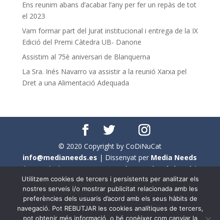
Ens reunim abans d’acabar l’any per fer un repàs de tot
el 2023
Vam formar part del Jurat institucional i entrega de la IX
Edició del Premi Càtedra UB- Danone
Assistim al 75è aniversari de Blanquerna
La Sra. Inés Navarro va assistir a la reunió Xarxa pel
Dret a una Alimentació Adequada
© 2020 Copyright by CoDiNuCat
info@medianeeds.es
| Dissenyat per
Media Needs
| Tots els drets reservats a
CoDiNuCat |
Avís legal
|
Utilitzem cookies de tercers i persistents per analitzar els
Avís per cookies
nostres serveis i/o mostrar publicitat relacionada amb les
preferències dels usuaris d’acord amb els seus hàbits de
En aquest web s'ha tingut en compte l'ús no sexista del
navegació. Pot REBUTJAR les cookies analítiques de tercers,
llenguatge. No obstant això, i a causa de la seva
pot obtenir més informació, o bé conèixer com canviar la