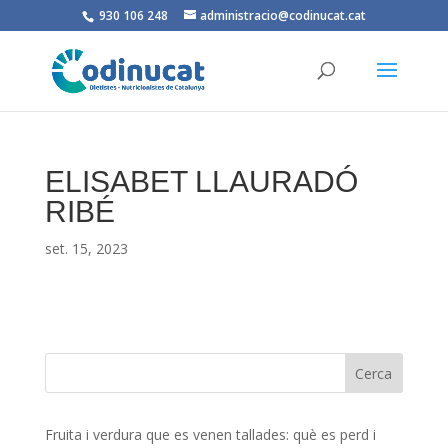
930 106 248
administracio@codinucat.cat
ELISABET LLAURADÓ
RIBÉ
set. 15, 2023
Fruita i verdura que es venen tallades: què es perd i