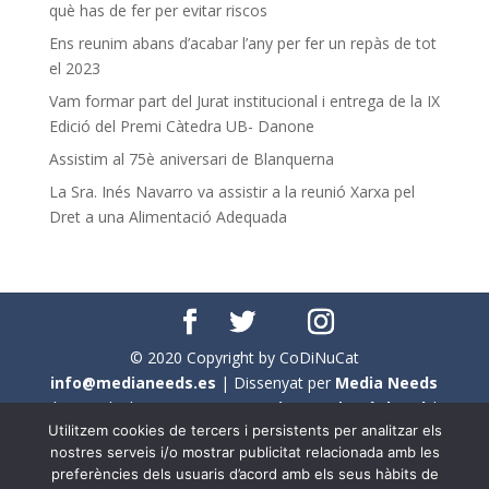
què has de fer per evitar riscos
Ens reunim abans d’acabar l’any per fer un repàs de tot
el 2023
Vam formar part del Jurat institucional i entrega de la IX
Edició del Premi Càtedra UB- Danone
Assistim al 75è aniversari de Blanquerna
La Sra. Inés Navarro va assistir a la reunió Xarxa pel
Dret a una Alimentació Adequada
© 2020 Copyright by CoDiNuCat
info@medianeeds.es
| Dissenyat per
Media Needs
| Tots els drets reservats a
CoDiNuCat |
Avís legal
|
Utilitzem cookies de tercers i persistents per analitzar els
Avís per cookies
nostres serveis i/o mostrar publicitat relacionada amb les
preferències dels usuaris d’acord amb els seus hàbits de
En aquest web s'ha tingut en compte l'ús no sexista del