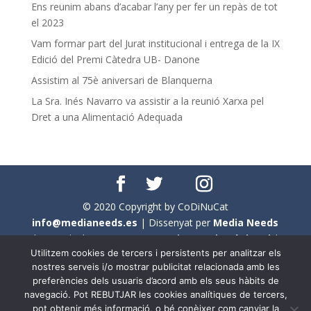
Ens reunim abans d’acabar l’any per fer un repàs de tot
el 2023
Vam formar part del Jurat institucional i entrega de la IX
Edició del Premi Càtedra UB- Danone
Assistim al 75è aniversari de Blanquerna
La Sra. Inés Navarro va assistir a la reunió Xarxa pel
Dret a una Alimentació Adequada
© 2020 Copyright by CoDiNuCat
info@medianeeds.es
| Dissenyat per
Media Needs
| Tots els drets reservats a
CoDiNuCat |
Avís legal
|
Utilitzem cookies de tercers i persistents per analitzar els
Avís per cookies
nostres serveis i/o mostrar publicitat relacionada amb les
preferències dels usuaris d’acord amb els seus hàbits de
En aquest web s'ha tingut en compte l'ús no sexista del
navegació. Pot REBUTJAR les cookies analítiques de tercers,
llenguatge. No obstant això, i a causa de la seva
pot obtenir més informació, o bé conèixer com canviar la