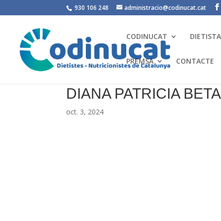
930 106 248
administracio@codinucat.cat
CODINUCAT
DIETIST
PREMSA
CONTACTE
DIANA PATRICIA BE
oct. 3, 2024