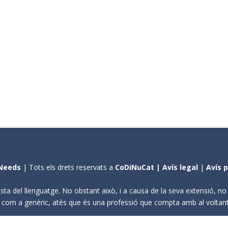
Needs
| Tots els drets reservats a
CoDiNuCat |
Avís legal
|
Avís 
sta del llenguatge. No obstant això, i a causa de la seva extensió, n
ení com a genèric, atès que és una professió que compta amb al volta