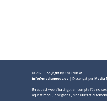
© 2020 Copyright by CoDiNuCat
info@medianeeds.es
| Dissenyat per
Media 
En aquest web s'ha tingut en compte l'ús no sexi
aquest motiu, a vegades , s'ha utilitzat el fem