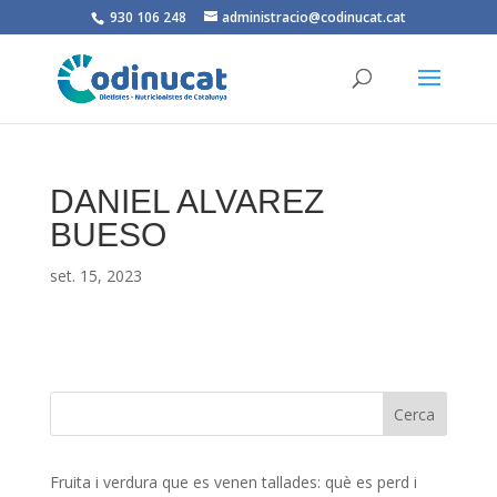
930 106 248
administracio@codinucat.cat
DANIEL ALVAREZ
BUESO
set. 15, 2023
Fruita i verdura que es venen tallades: què es perd i