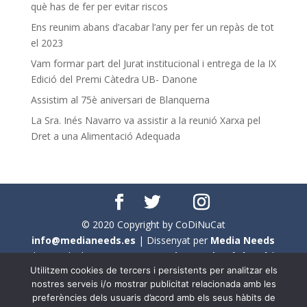
què has de fer per evitar riscos
Ens reunim abans d’acabar l’any per fer un repàs de tot
el 2023
Vam formar part del Jurat institucional i entrega de la IX
Edició del Premi Càtedra UB- Danone
Assistim al 75è aniversari de Blanquerna
La Sra. Inés Navarro va assistir a la reunió Xarxa pel
Dret a una Alimentació Adequada
© 2020 Copyright by CoDiNuCat
info@medianeeds.es
| Dissenyat per
Media Needs
| Tots els drets reservats a
CoDiNuCat |
Avís legal
|
Utilitzem cookies de tercers i persistents per analitzar els
Avís per cookies
nostres serveis i/o mostrar publicitat relacionada amb les
preferències dels usuaris d’acord amb els seus hàbits de
En aquest web s'ha tingut en compte l'ús no sexista del